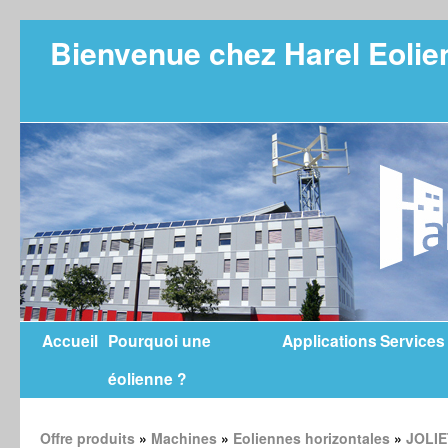
Bienvenue chez Harel Eolie
Accueil
Pourquoi une
Applications
Services
éolienne ?
Offre produits
»
Machines
»
Eoliennes horizontales
»
JOLIE