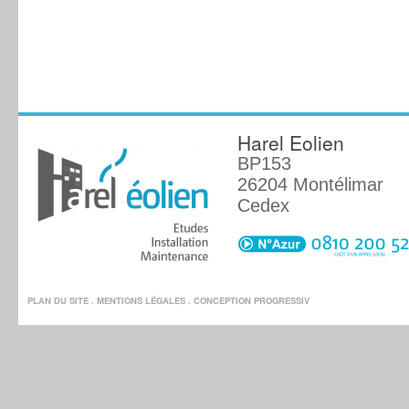
Harel Eolien
BP153
26204 Montélimar
Cedex
PLAN DU SITE
.
MENTIONS LÉGALES
. CONCEPTION
PROGRESSIV