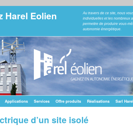
 Harel Eolien
Au travers de ce site, nous vo
individuelles et les nombreux 
permettre de produire vous-mêm
autonomie énergétique.
Applications
Services
Offre produits
Réalisations
Sarl Hare
ctrique d’un site isolé