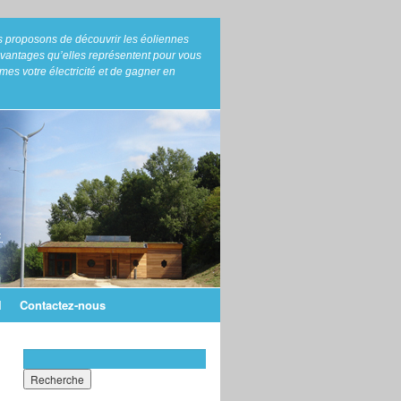
us proposons de découvrir les éoliennes
avantages qu’elles représentent pour vous
es votre électricité et de gagner en
l
Contactez-nous