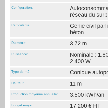
Autoconsommati
Configuration:
réseau du surp
Génie civil pani
Particularité:
béton
3,72 m
Diamètre:
Nominale : 1.8
Puissance:
2.400 W
Conique autopo
Type de mât:
11 m
Hauteur:
3.500 kWh/an
Production moyenne annuelle:
17.200 € HT
Budget moyen: