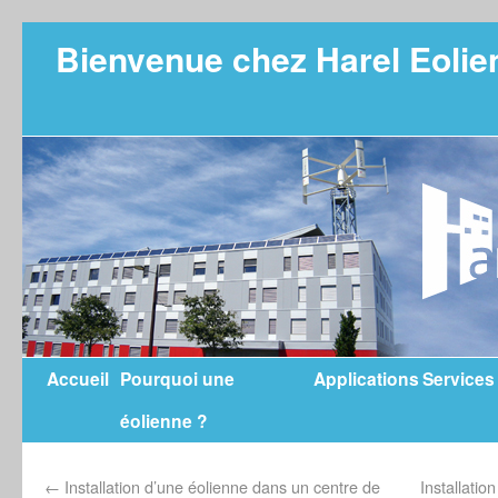
Bienvenue chez Harel Eolie
Accueil
Pourquoi une
Applications
Services
éolienne ?
←
Installation d’une éolienne dans un centre de
Installatio