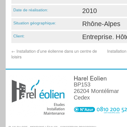
2010
Date de réalisation:
Rhône-Alpes
Situation géographique:
Entreprise. Hôte
Client:
←
Installation d’une éolienne dans un centre de
Installatio
loisirs
Harel Eolien
BP153
26204 Montélimar
Cedex
PLAN DU SITE
.
MENTIONS LÉGALES
. CONCEPTION
PROGRESSIV